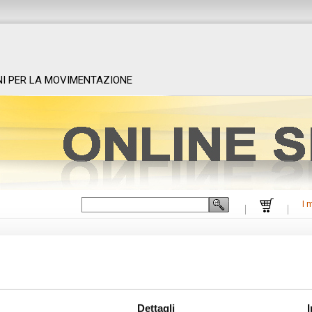
NI PER LA MOVIMENTAZIONE
I 
accedi
 nostre categorie o tramite il campo di ricerca. Se sei registrato
, oppure
Dettagli