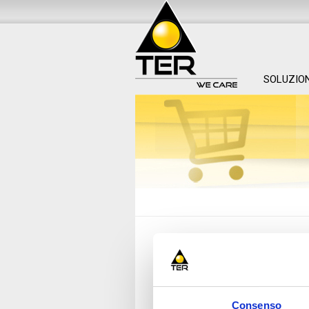
SOLUZIO
Carrello
Il tuo carrello è vuoto.
Trova i prodotti che ti interessano nelle
registrati
.
Consenso